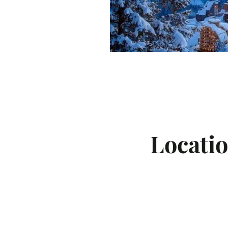
B
Locati