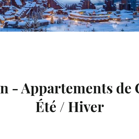
ienvenue à Avoriaz 18
on - Appartements de
Été / Hiver
"I LOVE AVORIAZ"