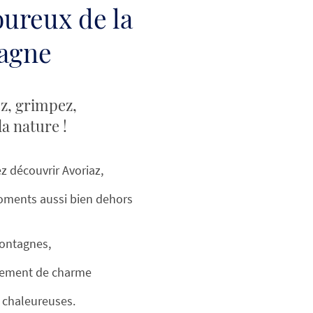
ureux de la
agne
ez, grimpez,
la nature !
z découvrir Avoriaz,
oments aussi bien dehors
u
ontagnes,
tement de charme
 chaleureuses.